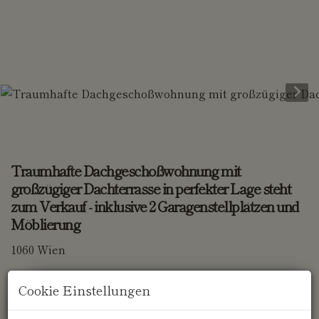
Traumhafte Dachgeschoßwohnung mit
großzügiger Dachterrasse in perfekter Lage steht
zum Verkauf - inklusive 2 Garagenstellplätzen und
Möblierung
1060 Wien
Cookie Einstellungen
Beschreibung