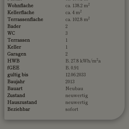
2
Wohnfläche
ca. 138,2 m
2
Kellerfläche
ca. 4 m
2
Terrassenfläche
ca. 102,8 m
Bäder
2
WC
3
Terrassen
1
Keller
1
Garagen
2
2
HWB
B, 27.8 kWh/m
a
fGEE
B, 0,91
gültig bis
12.06.2033
Baujahr
2013
Bauart
Neubau
Zustand
neuwertig
Hauszustand
neuwertig
Beziehbar
sofort