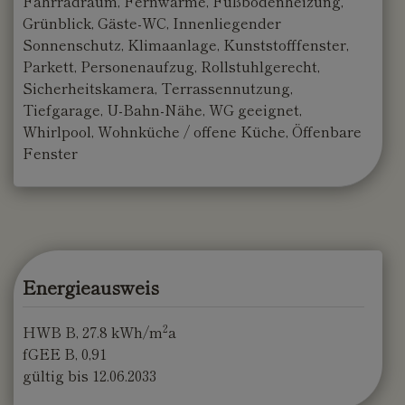
Fahrradraum
Fernwärme
Fußbodenheizung
Grünblick
Gäste-WC
Innenliegender
Sonnenschutz
Klimaanlage
Kunststofffenster
Parkett
Personenaufzug
Rollstuhlgerecht
Sicherheitskamera
Terrassennutzung
Tiefgarage
U-Bahn-Nähe
WG geeignet
Whirlpool
Wohnküche / offene Küche
Öffenbare
Fenster
Energieausweis
2
HWB
B, 27.8 kWh/m
a
fGEE
B, 0,91
gültig bis
12.06.2033