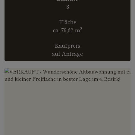
3
Fläche
2
ca. 79,62 m
Kaufpreis
auf Anfrage