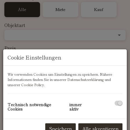
Alle
Miete
Kauf
Objektart
Preis
Cookie Einstellungen
-
Wir verwenden Cookies um Einstellungen zu speichern. Nähere
Zimmer
Informationen finden Sie in unserer
Datenschutzerklärung
und
unserer
Cookie Policy
.
-
Wohnfläche (von/bis)
Technisch notwendige
immer
Cookies
aktiv
-
Speichern
Alle akzeptieren